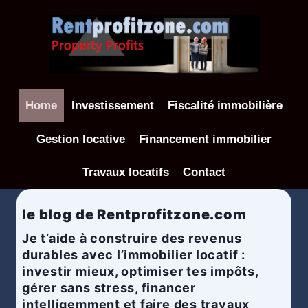
Aller
au
contenu
Home
Investissement
Fiscalité immobilière
Gestion locative
Financement immobilier
Travaux locatifs
Contact
le blog de Rentprofitzone.com
Je t’aide à construire des revenus
durables avec l’immobilier locatif :
investir mieux, optimiser tes impôts,
gérer sans stress, financer
intelligemment et faire des travaux