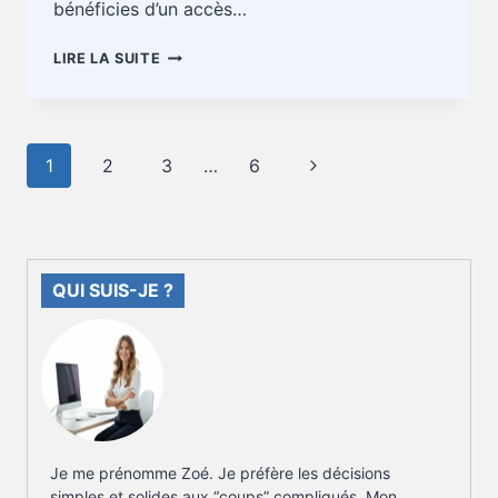
bénéficies d’un accès…
GESTION
LIRE LA SUITE
LOCATIVE
:
COMMENT
TROUVER
Navigation
Page
1
2
3
…
6
UN
de
LOCATAIRE
suivante
page
QUALIFIÉ
SANS
AGENCE
QUI SUIS-JE ?
Je me prénomme Zoé. Je préfère les décisions
simples et solides aux “coups” compliqués. Mon