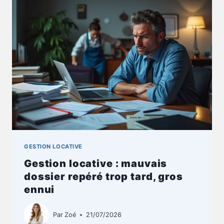
LEBONCOIN,
OÙ
TU
PERDS
MOINS
GESTION LOCATIVE
Gestion locative : mauvais
dossier repéré trop tard, gros
ennui
Par
Zoé
21/07/2026