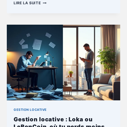
GESTION
LIRE LA SUITE
LOCATIVE
:
SANS
AGENCE,
COMMENT
ÉVITER
LES
APPELS
INUTILES
GESTION LOCATIVE
Gestion locative : Loka ou
LeBonCoin, où tu perds moins