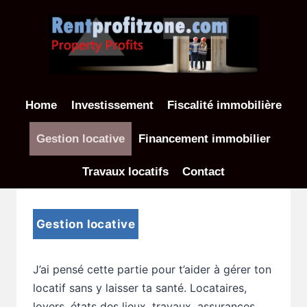
Aller
au
contenu
Home
Investissement
Fiscalité immobilière
Gestion locative
Financement immobilier
Travaux locatifs
Contact
Gestion locative
J’ai pensé cette partie pour t’aider à gérer ton
locatif sans y laisser ta santé. Locataires,
loyers, états des lieux, travaux, assurances,