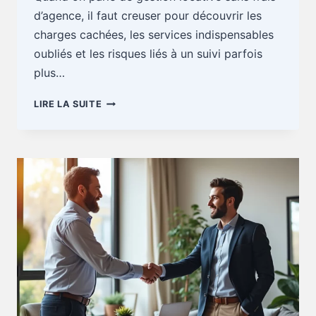
d’agence, il faut creuser pour découvrir les
charges cachées, les services indispensables
oubliés et les risques liés à un suivi parfois
plus…
GESTION
LIRE LA SUITE
LOCATIVE
:
SANS
FRAIS
D’AGENCE,
MAIS
À
QUEL
PRIX
RÉEL