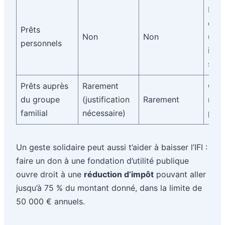
Non 
dire
Prêts
Non
Non
un b
personnels
immo
sens
Prêts auprès
Rarement
Cond
du groupe
(justification
Rarement
norm
familial
nécessaire)
prêt 
Un geste solidaire peut aussi t’aider à baisser l’IFI :
faire un don à une fondation d’utilité publique
ouvre droit à une
réduction d’impôt
pouvant aller
jusqu’à 75 % du montant donné, dans la limite de
50 000 € annuels.