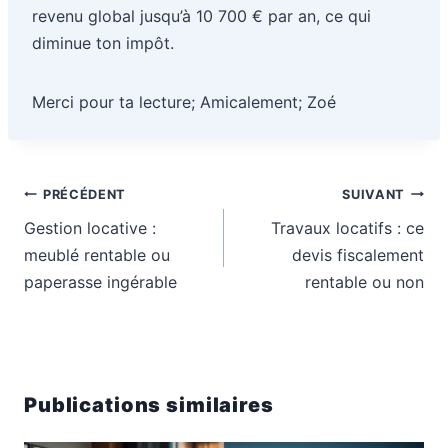
revenu global jusqu’à 10 700 € par an, ce qui
diminue ton impôt.
Merci pour ta lecture; Amicalement; Zoé
Navigation
PRÉCÉDENT
SUIVANT
de
Gestion locative :
Travaux locatifs : ce
l’article
meublé rentable ou
devis fiscalement
paperasse ingérable
rentable ou non
Publications similaires