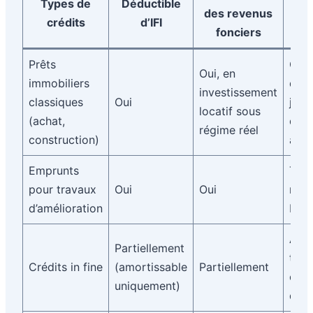
Types de
Déductible
Co
des revenus
crédits
d’IFI
pr
fonciers
Prêts
Capi
Oui, en
immobiliers
dû a
investissement
classiques
Oui
janvi
locatif sous
(achat,
dire
régime réel
construction)
au b
Emprunts
Tra
pour travaux
Oui
Oui
réal
d’amélioration
bien
Amo
Partiellement
théo
Crédits in fine
(amortissable
Partiellement
obli
uniquement)
depu