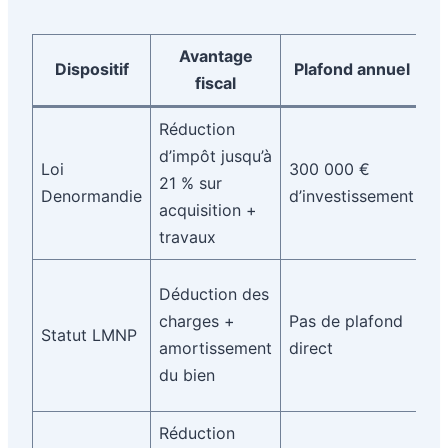
Avantage
Co
Dispositif
Plafond annuel
fiscal
Réduction
Lo
d’impôt jusqu’à
6-
Loi
300 000 €
21 % sur
a
Denormandie
d’investissement
acquisition +
pl
travaux
de
Lo
Déduction des
me
charges +
Pas de plafond
Statut LMNP
ré
amortissement
direct
se
du bien
po
Réduction
Bi