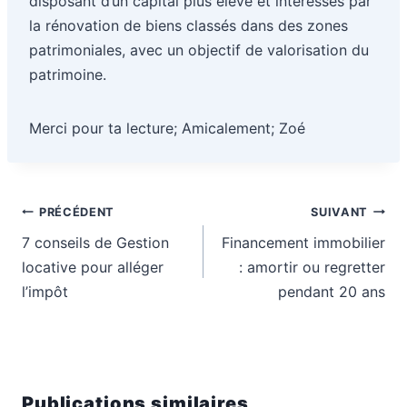
disposant d’un capital plus élevé et intéressés par
la rénovation de biens classés dans des zones
patrimoniales, avec un objectif de valorisation du
patrimoine.
Merci pour ta lecture; Amicalement; Zoé
Navigation
PRÉCÉDENT
SUIVANT
de
7 conseils de Gestion
Financement immobilier
l’article
locative pour alléger
: amortir ou regretter
l’impôt
pendant 20 ans
Publications similaires