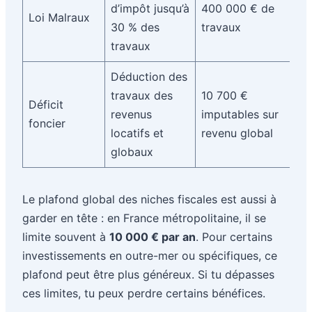
d’impôt jusqu’à
400 000 € de
cl
Loi Malraux
30 % des
travaux
da
travaux
pa
Déduction des
T
travaux des
10 700 €
Déficit
d
revenus
imputables sur
foncier
l’
locatifs et
revenu global
bu
globaux
Le plafond global des niches fiscales est aussi à
garder en tête : en France métropolitaine, il se
limite souvent à
10 000 € par an
. Pour certains
investissements en outre-mer ou spécifiques, ce
plafond peut être plus généreux. Si tu dépasses
ces limites, tu peux perdre certains bénéfices.