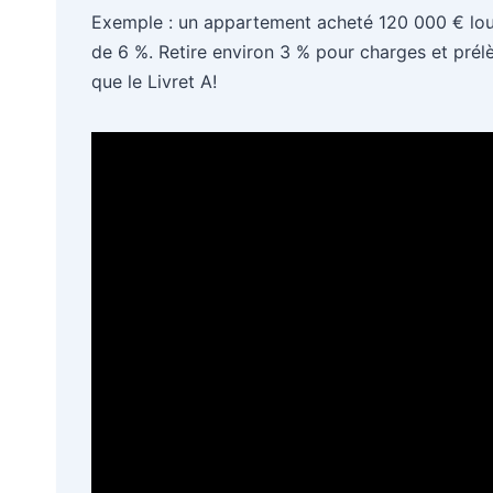
Exemple : un appartement acheté 120 000 € lou
de 6 %. Retire environ 3 % pour charges et pré
que le Livret A!