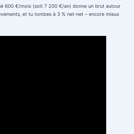
é 600 €/mois (soit 7 200 €/an) donne un brut autour
lèvements, et tu tombes à 3 % net-net – encore mieux