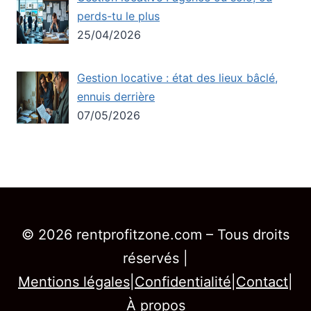
perds-tu le plus
25/04/2026
Gestion locative : état des lieux bâclé,
ennuis derrière
07/05/2026
© 2026 rentprofitzone.com – Tous droits
réservés |
Mentions légales
|
Confidentialité
|
Contact
|
À propos