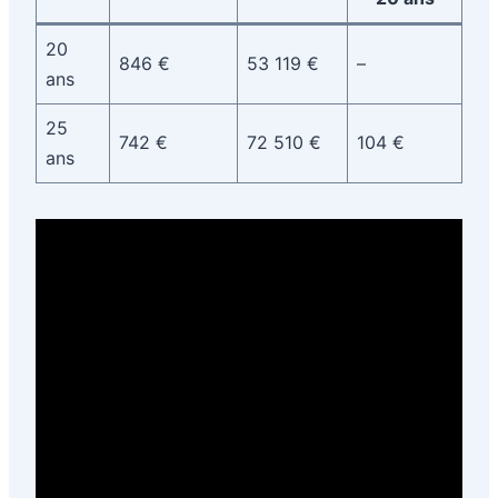
20
846 €
53 119 €
–
ans
25
742 €
72 510 €
104 €
ans