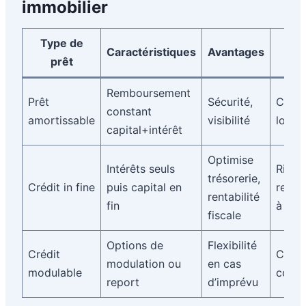
immobilier
Type de
Caractéristiques
Avantages
R
prêt
Remboursement
Prêt
Sécurité,
Charg
constant
amortissable
visibilité
lourd
capital+intérêt
Optimise
Intérêts seuls
Risqu
trésorerie,
Crédit in fine
puis capital en
remb
rentabilité
fin
à ter
fiscale
Options de
Flexibilité
Crédit
Compl
modulation ou
en cas
modulable
coût 
report
d’imprévu