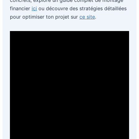
financier
ici
ou découvre des stratégies détaillées
pour optimiser ton projet sur
ce site
.