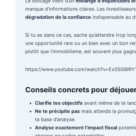
Le blocage vient d’un
mélange d’inquiétudes lég
manque d’informations claires. Les investisseurs 
dégradation de la confiance
indispensable au d
Si tu es dans ce cas, sache qu’attendre trop lon
une opportunité rare ou un bien avec un bon re
plutôt que l’immobilisme, est souvent plus gagn
https://www.youtube.com/watch?v=Ex0SGBiRY
Conseils concrets pour déjouer 
Clarifie tes objectifs
avant même de te lancer
Ne te précipite pas
mais attends la promulgat
ta base d’analyse.
Analyse exactement l’impact fiscal
potentie
charges nouvelles potentielles.