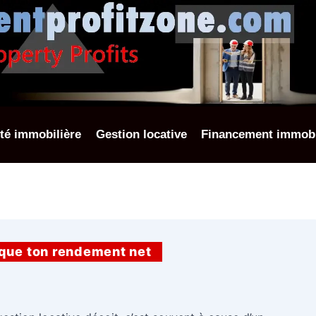
ité immobilière
Gestion locative
Financement immobi
loque ton rendement net