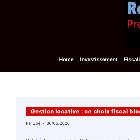
Aller
au
contenu
Home
Investissement
Fiscal
Gestion locative : ce choix fiscal b
Par
Zoé
30/05/2026