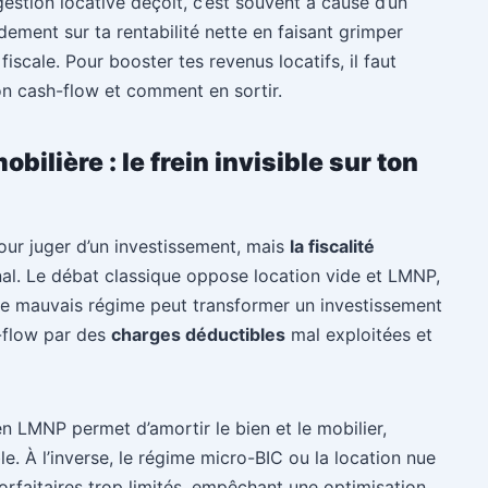
gestion locative déçoit, c’est souvent à cause d’un
rdement sur ta rentabilité nette en faisant grimper
 fiscale. Pour booster tes revenus locatifs, il faut
n cash-flow et comment en sortir.
bilière : le frein invisible sur ton
pour juger d’un investissement, mais
la fiscalité
inal. Le débat classique oppose location vide et LMNP,
r le mauvais régime peut transformer un investissement
h-flow par des
charges déductibles
mal exploitées et
en LMNP permet d’amortir le bien et le mobilier,
. À l’inverse, le régime micro-BIC ou la location nue
rfaitaires trop limités, empêchant une optimisation