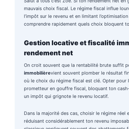
Salut à tous c’est Zoé. Si ton rendement net en 
mauvais choix fiscal. Le régime fiscal influe lou
l’impôt sur le revenu et en limitant l’optimisation
comprendre rapidement quels choix bloquent to
Gestion locative et fiscalité immo
rendement net
On croit souvent que la rentabilité brute suffit 
immobilière
vient souvent plomber le résultat f
où le choix du régime fiscal est clé. Opter pou
prometteur en gouffre fiscal, bloquant ton cas
un impôt qui grignote le revenu locatif.
Dans la majorité des cas, choisir le régime réel 
réduisant considérablement ton revenu imposable
classique appliquent souvent des abattements fo