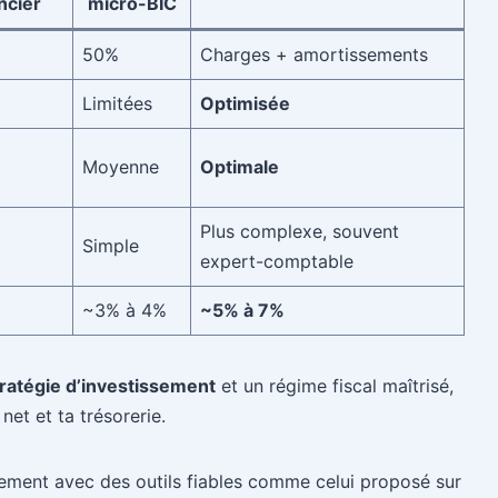
ncier
micro-BIC
50%
Charges + amortissements
Limitées
Optimisée
Moyenne
Optimale
Plus complexe, souvent
Simple
expert-comptable
~3% à 4%
~5% à 7%
tratégie d’investissement
et un régime fiscal maîtrisé,
et et ta trésorerie.
ement avec des outils fiables comme celui proposé sur