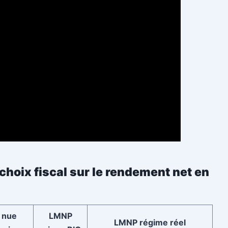
choix fiscal sur le rendement net en
 nue
LMNP
LMNP régime réel