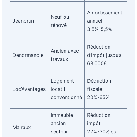
Loc
Amortissement
Neuf ou
nue 
Jeanbrun
annuel
rénové
enc
3,5%-5,5%
9 a
Réduction
Tra
Ancien avec
Denormandie
d’impôt jusqu’à
25%
travaux
63.000€
labe
Loy
Logement
Déduction
rég
Loc’Avantages
locatif
fiscale
con
conventionné
20%-65%
AN
Immeuble
Réduction
Loc
ancien
impôt
Malraux
ans
secteur
22%-30% sur
tra