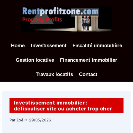
Aller
au
contenu
Home
Investissement
Fiscalité immobilière
Gestion locative
Financement immobilier
Travaux locatifs
Contact
Investissement immobilier :
défiscaliser vite ou acheter trop cher
Par
Zoé
29/05/2026