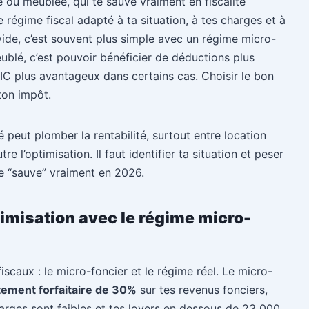
e ou meublée, qui te sauve vraiment en fiscalité
e régime fiscal adapté à ta situation, à tes charges et à
 vide, c’est souvent plus simple avec un régime micro-
blé, c’est pouvoir bénéficier de déductions plus
IC plus avantageux dans certains cas. Choisir le bon
 ton impôt.
té peut plomber la rentabilité, surtout entre location
tre l’optimisation. Il faut identifier ta situation et peser
e “sauve” vraiment en 2026.
timisation avec le régime micro-
iscaux : le micro-foncier et le régime réel. Le micro-
tement forfaitaire de 30%
sur tes revenus fonciers,
 charges sont faibles et tes loyers en dessous de 23 000