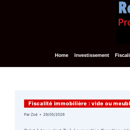
Aller
au
contenu
Home
Investissement
Fiscal
Fiscalité immobilière : vide ou meub
Par
Zoé
29/05/2026