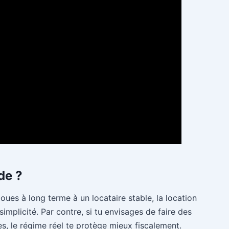
de ?
 loues à long terme à un locataire stable, la location
implicité. Par contre, si tu envisages de faire des
s, le régime réel te protège mieux fiscalement.