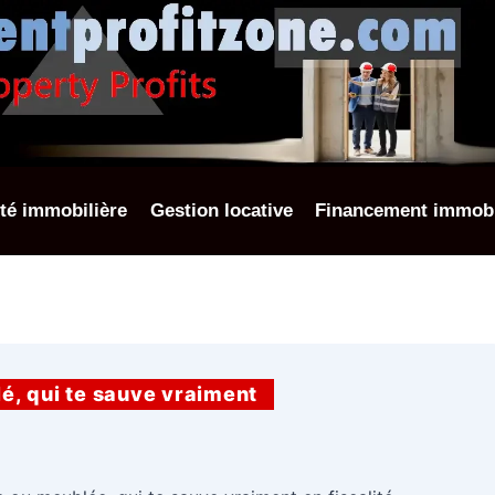
ité immobilière
Gestion locative
Financement immobi
lé, qui te sauve vraiment