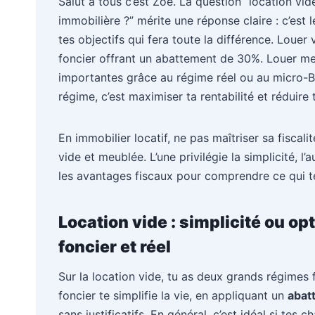
Salut à tous c’est Zoé. La question “location vid
immobilière ?” mérite une réponse claire : c’est l
tes objectifs qui fera toute la différence. Louer
foncier offrant un abattement de 30%. Louer meu
importantes grâce au régime réel ou au micro-B
régime, c’est maximiser ta rentabilité et réduire
En immobilier locatif, ne pas maîtriser sa fiscali
vide et meublée. L’une privilégie la simplicité, l’au
les avantages fiscaux pour comprendre ce qui t
Location vide : simplicité ou op
foncier et réel
Sur la location vide, tu as deux grands régimes f
foncier te simplifie la vie, en appliquant un
abat
sans justificatifs. En général, c’est idéal si tes